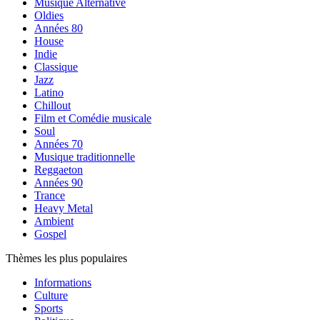
Musique Alternative
Oldies
Années 80
House
Indie
Classique
Jazz
Latino
Chillout
Film et Comédie musicale
Soul
Années 70
Musique traditionnelle
Reggaeton
Années 90
Trance
Heavy Metal
Ambient
Gospel
Thèmes les plus populaires
Informations
Culture
Sports