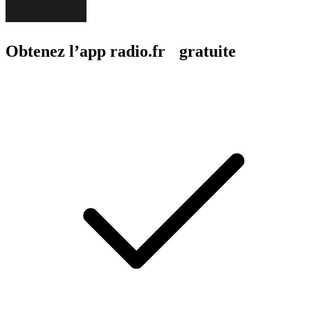
Obtenez l’app radio.fr gratuite