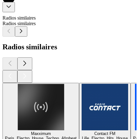
Radios similaires
Radios similaires
Radios similaires
Maxximum
Contact FM
Paris, Electro, House, Techno, Afrobeat
Lille, Electro, Hits, House
Par