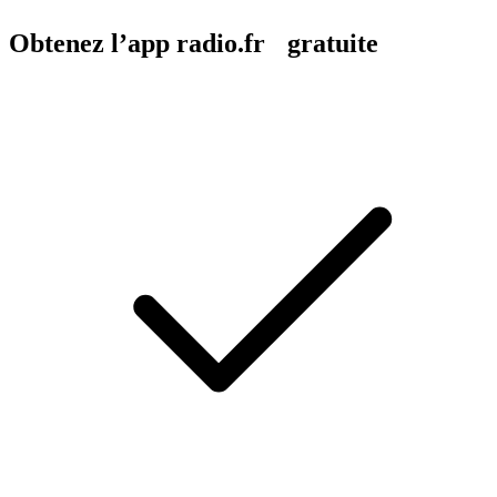
Obtenez l’app radio.fr gratuite