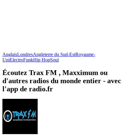
Anglais
Londres
Angleterre du Sud-Est
Royaume-
Uni
Electro
Funk
Hip Hop
Soul
Écoutez Trax FM , Maxximum ou
d'autres radios du monde entier - avec
l'app de radio.fr