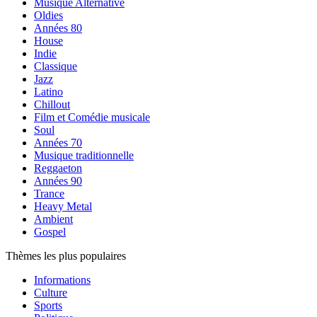
Musique Alternative
Oldies
Années 80
House
Indie
Classique
Jazz
Latino
Chillout
Film et Comédie musicale
Soul
Années 70
Musique traditionnelle
Reggaeton
Années 90
Trance
Heavy Metal
Ambient
Gospel
Thèmes les plus populaires
Informations
Culture
Sports