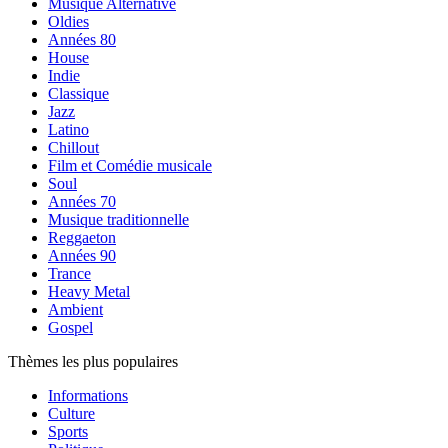
Musique Alternative
Oldies
Années 80
House
Indie
Classique
Jazz
Latino
Chillout
Film et Comédie musicale
Soul
Années 70
Musique traditionnelle
Reggaeton
Années 90
Trance
Heavy Metal
Ambient
Gospel
Thèmes les plus populaires
Informations
Culture
Sports