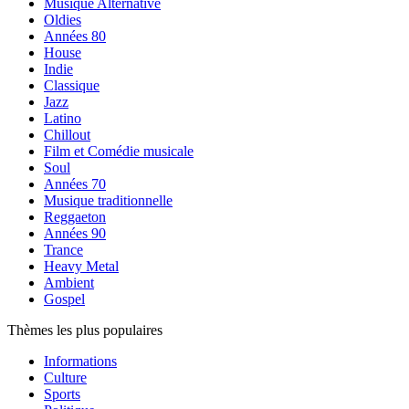
Musique Alternative
Oldies
Années 80
House
Indie
Classique
Jazz
Latino
Chillout
Film et Comédie musicale
Soul
Années 70
Musique traditionnelle
Reggaeton
Années 90
Trance
Heavy Metal
Ambient
Gospel
Thèmes les plus populaires
Informations
Culture
Sports