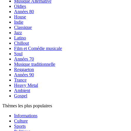
Musique Alternative
Oldies
Années 80
House
Indie
Classique
Jazz
Latino
Chillout
Film et Comédie musicale
Soul
Années 70
Musique traditionnelle
Reggaeton
Années 90
Trance
Heavy Metal
Ambient
Gospel
Thèmes les plus populaires
Informations
Culture
Sports