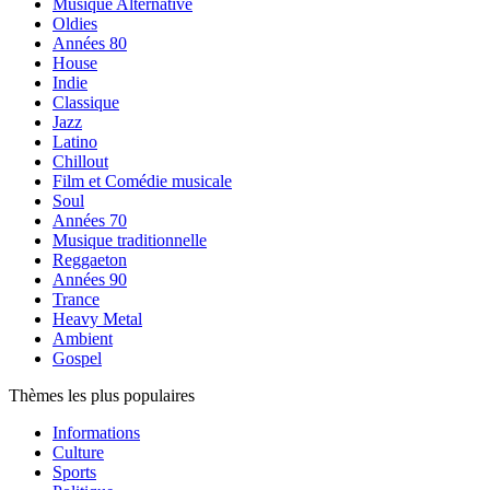
Musique Alternative
Oldies
Années 80
House
Indie
Classique
Jazz
Latino
Chillout
Film et Comédie musicale
Soul
Années 70
Musique traditionnelle
Reggaeton
Années 90
Trance
Heavy Metal
Ambient
Gospel
Thèmes les plus populaires
Informations
Culture
Sports