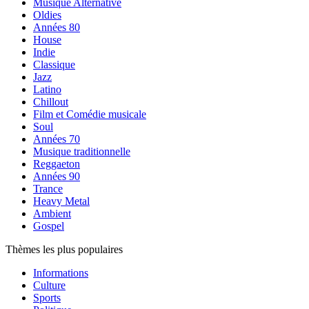
Musique Alternative
Oldies
Années 80
House
Indie
Classique
Jazz
Latino
Chillout
Film et Comédie musicale
Soul
Années 70
Musique traditionnelle
Reggaeton
Années 90
Trance
Heavy Metal
Ambient
Gospel
Thèmes les plus populaires
Informations
Culture
Sports