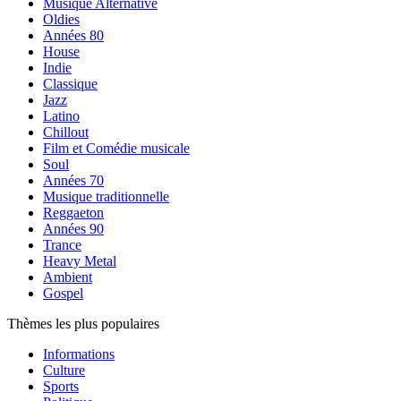
Musique Alternative
Oldies
Années 80
House
Indie
Classique
Jazz
Latino
Chillout
Film et Comédie musicale
Soul
Années 70
Musique traditionnelle
Reggaeton
Années 90
Trance
Heavy Metal
Ambient
Gospel
Thèmes les plus populaires
Informations
Culture
Sports