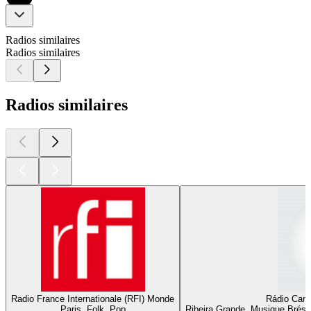
Radios similaires
Radios similaires
Radios similaires
Radio France Internationale (RFI) Monde
Rádio Cant
Paris, Folk, Pop
Ribeira Grande, Musique Brésil