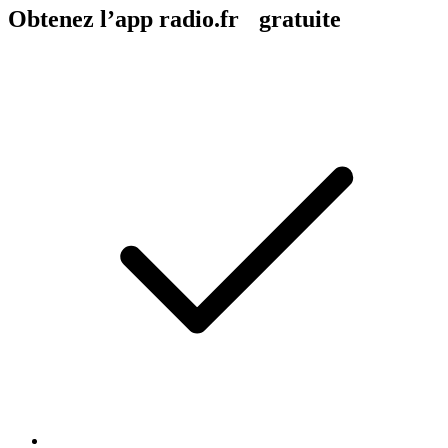
Obtenez l’app radio.fr gratuite