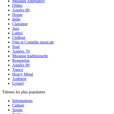
Musique Alternative
Oldies
Années 80
House
Indie
Classique
Jazz
Latino
Chillout
Film et Comédie musicale
Soul
Années 70
Musique traditionnelle
Reggaeton
Années 90
Trance
Heavy Metal
Ambient
Gospel
Thèmes les plus populaires
Informations
Culture
Sports