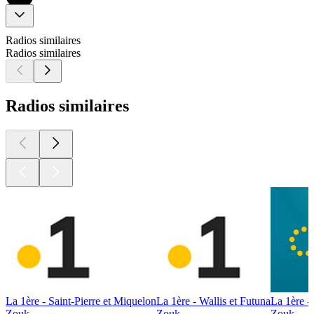
Radios similaires
Radios similaires
Radios similaires
La 1ère - Saint-Pierre et Miquelon
La 1ère - Wallis et Futuna
La 1ère -
Zouk
Zouk
Zouk