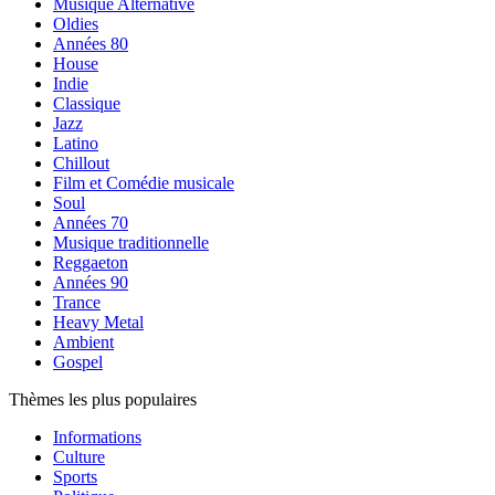
Musique Alternative
Oldies
Années 80
House
Indie
Classique
Jazz
Latino
Chillout
Film et Comédie musicale
Soul
Années 70
Musique traditionnelle
Reggaeton
Années 90
Trance
Heavy Metal
Ambient
Gospel
Thèmes les plus populaires
Informations
Culture
Sports