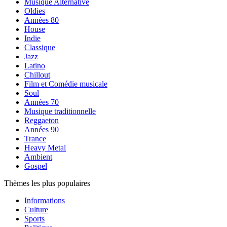
Musique Alternative
Oldies
Années 80
House
Indie
Classique
Jazz
Latino
Chillout
Film et Comédie musicale
Soul
Années 70
Musique traditionnelle
Reggaeton
Années 90
Trance
Heavy Metal
Ambient
Gospel
Thèmes les plus populaires
Informations
Culture
Sports