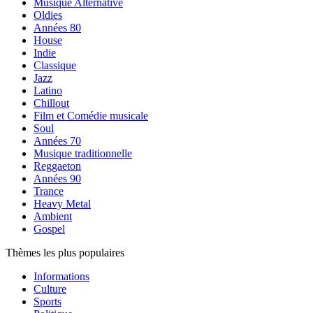
Musique Alternative
Oldies
Années 80
House
Indie
Classique
Jazz
Latino
Chillout
Film et Comédie musicale
Soul
Années 70
Musique traditionnelle
Reggaeton
Années 90
Trance
Heavy Metal
Ambient
Gospel
Thèmes les plus populaires
Informations
Culture
Sports