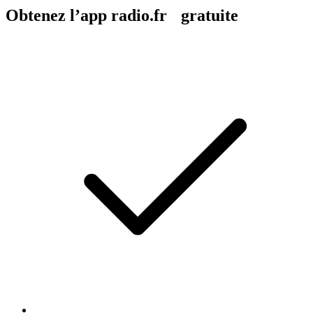
Obtenez l’app radio.fr gratuite