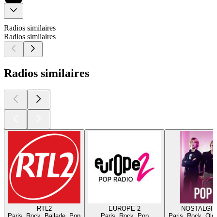
Radios similaires
Radios similaires
Radios similaires
RTL2
EUROPE 2
NOSTALGIE
Paris, Rock, Ballade, Pop
Paris, Rock, Pop
Paris, Rock, Old