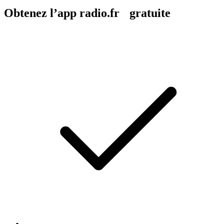
Obtenez l’app radio.fr gratuite