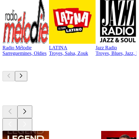
Radio Mélodie
LATINA
Jazz Radio
Sarreguemines, Oldies
Troyes, Salsa, Zouk
Troyes, Blues, Jazz, 
Les meilleurs
podcasts
Les meilleurs
podcasts
Les meilleurs
podcasts