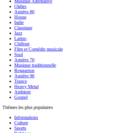
Musique Alternative
Oldies
Années 80
House
Indie
Classique
Jazz
Latino
Chillout
Film et Comédie musicale
Soul
Années 70
Musique traditionnelle
Reggaeton
Années 90
Trance
Heavy Metal
Ambient
Gospel
Thèmes les plus populaires
Informations
Culture
Sports