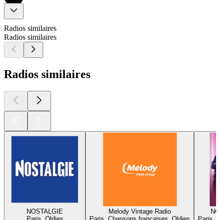
Radios similaires
Radios similaires
Radios similaires
NOSTALGIE
Melody Vintage Radio
NO
Paris, Oldies
Paris, Chansons françaises, Oldies
Paris, 