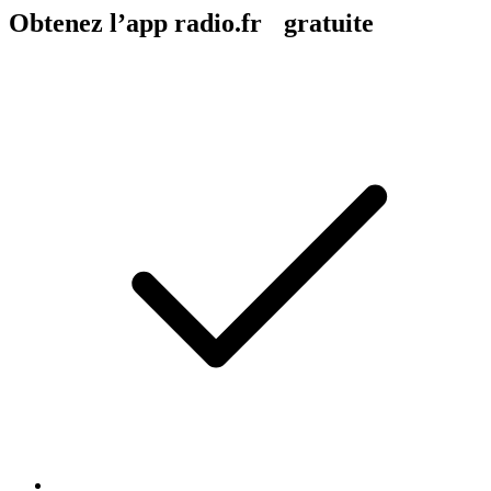
Obtenez l’app radio.fr gratuite