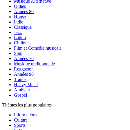
Musique Alternative
Oldies
Années 80
House
Indie
Classique
Jazz
Latino
Chillout
Film et Comédie musicale
Soul
Années 70
Musique traditionnelle
Reggaeton
Années 90
Trance
Heavy Metal
Ambient
Gospel
Thèmes les plus populaires
Informations
Culture
Sports