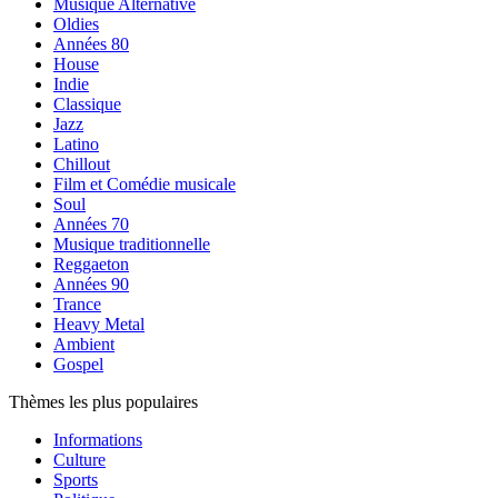
Musique Alternative
Oldies
Années 80
House
Indie
Classique
Jazz
Latino
Chillout
Film et Comédie musicale
Soul
Années 70
Musique traditionnelle
Reggaeton
Années 90
Trance
Heavy Metal
Ambient
Gospel
Thèmes les plus populaires
Informations
Culture
Sports