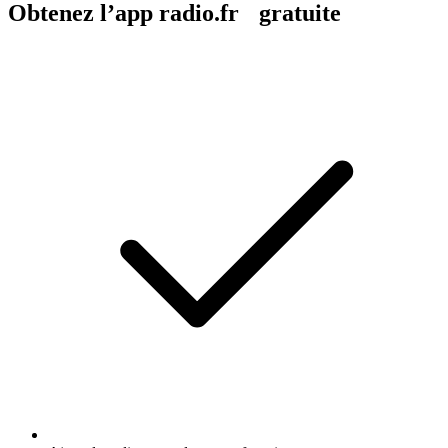
Obtenez l’app radio.fr gratuite