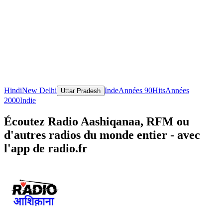
Hindi
New Delhi
Inde
Années 90
Hits
Années
Uttar Pradesh
2000
Indie
Écoutez Radio Aashiqanaa, RFM ou
d'autres radios du monde entier - avec
l'app de radio.fr