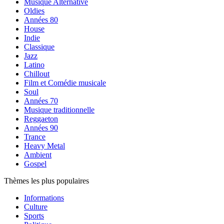
Musique Alternative
Oldies
Années 80
House
Indie
Classique
Jazz
Latino
Chillout
Film et Comédie musicale
Soul
Années 70
Musique traditionnelle
Reggaeton
Années 90
Trance
Heavy Metal
Ambient
Gospel
Thèmes les plus populaires
Informations
Culture
Sports