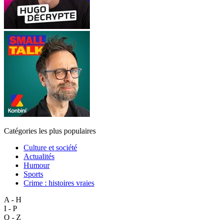
Catégories les plus populaires
Culture et société
Actualités
Humour
Sports
Crime : histoires vraies
A - H
I - P
Q - Z