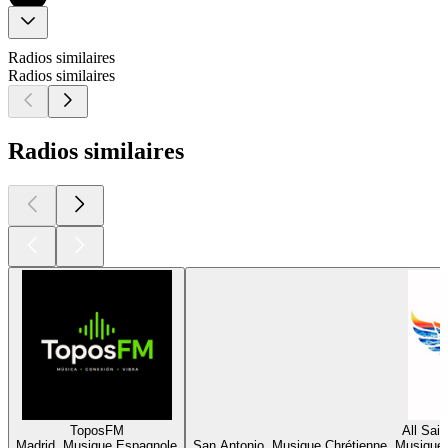
Radios similaires
Radios similaires
Radios similaires
ToposFM
All Sai
Madrid, Musique Espagnole
San Antonio, Musique Chrétienne, Musique