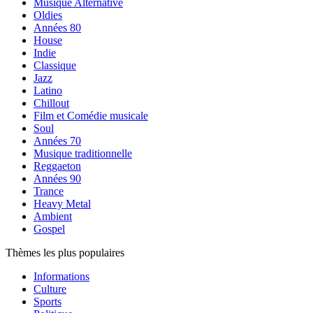
Musique Alternative
Oldies
Années 80
House
Indie
Classique
Jazz
Latino
Chillout
Film et Comédie musicale
Soul
Années 70
Musique traditionnelle
Reggaeton
Années 90
Trance
Heavy Metal
Ambient
Gospel
Thèmes les plus populaires
Informations
Culture
Sports