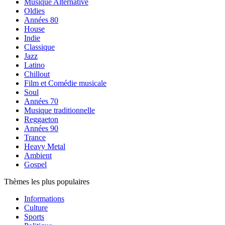
Musique Alternative
Oldies
Années 80
House
Indie
Classique
Jazz
Latino
Chillout
Film et Comédie musicale
Soul
Années 70
Musique traditionnelle
Reggaeton
Années 90
Trance
Heavy Metal
Ambient
Gospel
Thèmes les plus populaires
Informations
Culture
Sports