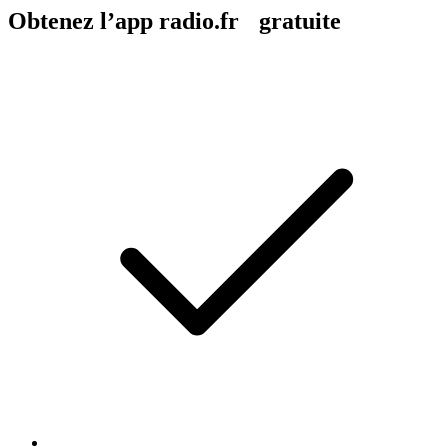
Obtenez l’app radio.fr gratuite