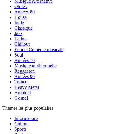
Musique Alternative
Oldies
Années 80
House
Indie
Classique
Jazz
Latino
Chillout
Film et Comédie musicale
Soul
Années 70
Musique traditionnelle
Reggaeton
Années 90
Trance
Heavy Metal
Ambient
Gospel
Thèmes les plus populaires
Informations
Culture
Sports