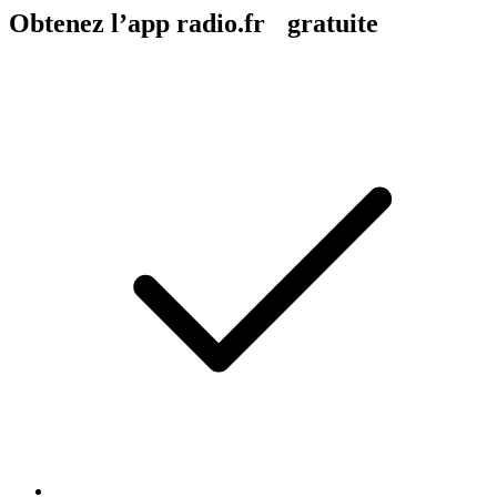
Obtenez l’app radio.fr gratuite