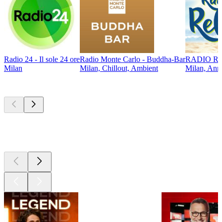
Radio 24 - Il sole 24 ore
Radio Monte Carlo - Buddha-Bar
RADIO REL
Milan
Milan, Chillout, Ambient
Milan, Anné
Les meilleurs
podcasts
Les meilleurs
podcasts
Les meilleurs
podcasts