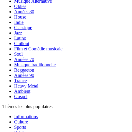
Musique Alternative
Oldies
Années 80
House
Indie
Classique
Jazz
Latino
Chillout
Film et Comédie musicale
Soul
Années 70
Musique traditionnelle
Reggaeton
Années 90
Trance
Heavy Metal
Ambient
Gospel
Thèmes les plus populaires
Informations
Culture
Sports