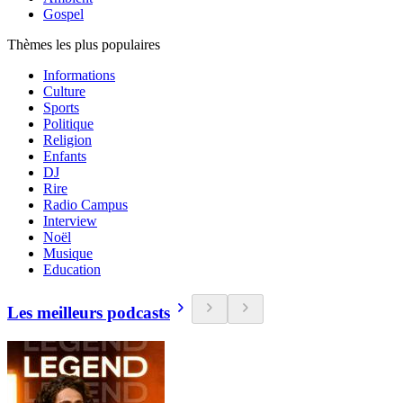
Gospel
Thèmes les plus populaires
Informations
Culture
Sports
Politique
Religion
Enfants
DJ
Rire
Radio Campus
Interview
Noël
Musique
Education
Les meilleurs podcasts