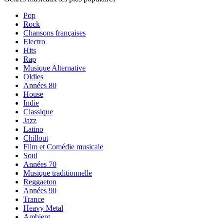
Pop
Rock
Chansons françaises
Electro
Hits
Rap
Musique Alternative
Oldies
Années 80
House
Indie
Classique
Jazz
Latino
Chillout
Film et Comédie musicale
Soul
Années 70
Musique traditionnelle
Reggaeton
Années 90
Trance
Heavy Metal
Ambient