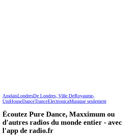
Anglais
Londres
De Londres, Ville De
Royaume-
Uni
House
Dance
Trance
Electronica
Musique seulement
Écoutez Pure Dance, Maxximum ou
d'autres radios du monde entier - avec
l'app de radio.fr