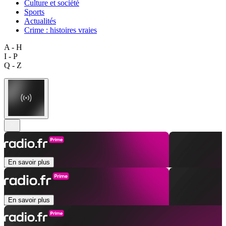
Culture et société
Sports
Actualités
Crime : histoires vraies
A - H
I - P
Q - Z
En savoir plus
En savoir plus