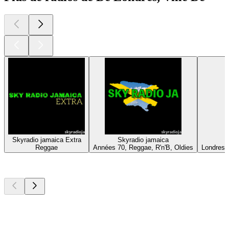
Skyradio jamaica Extra
Skyradio jamaica
Reggae
Années 70, Reggae, R'n'B, Oldies
Londres,
Les meilleurs
podcasts
Les meilleurs
podcasts
Les meilleurs
podcasts