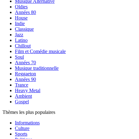
Musique Alternative
Oldies
Années 80
House
Indie
Classique
Jazz
Latino
Chillout
Film et Comédie musicale
Soul
Années 70
Musique traditionnelle
Reggaeton
Années 90
Trance
Heavy Metal
Ambient
Gospel
Thèmes les plus populaires
Informations
Culture
Sports