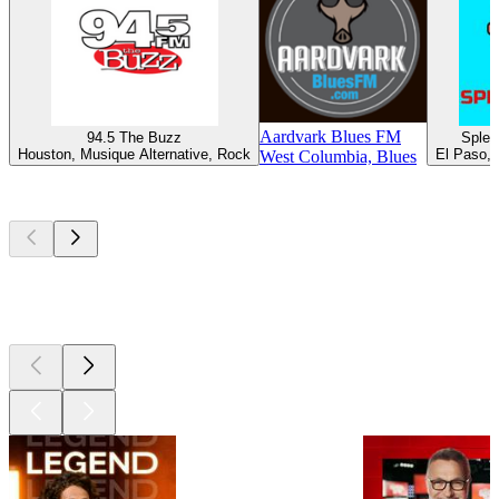
Aardvark Blues FM
94.5 The Buzz
Splen
Houston, Musique Alternative, Rock
El Paso, 
West Columbia, Blues
Les meilleurs
podcasts
Les meilleurs
podcasts
Les meilleurs
podcasts