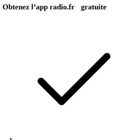
Obtenez l’app radio.fr gratuite