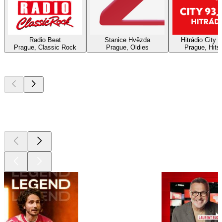
Radio Beat
Stanice Hvězda
Hitrádio City 
Prague, Classic Rock
Prague, Oldies
Prague, Hits
Les meilleurs
podcasts
Les meilleurs
podcasts
Les meilleurs
podcasts