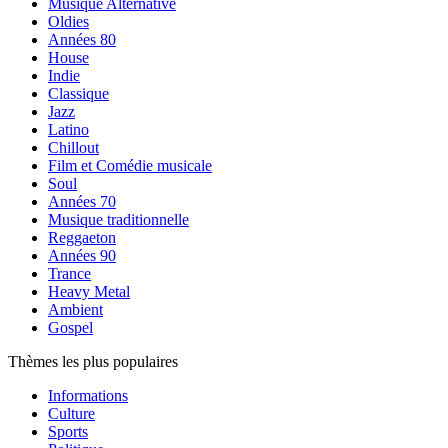
Musique Alternative
Oldies
Années 80
House
Indie
Classique
Jazz
Latino
Chillout
Film et Comédie musicale
Soul
Années 70
Musique traditionnelle
Reggaeton
Années 90
Trance
Heavy Metal
Ambient
Gospel
Thèmes les plus populaires
Informations
Culture
Sports