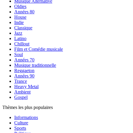
Musique Alternative
Oldies
Années 80
House
Indie
Classique
Jazz
Latino
Chillout
Film et Comédie musicale
Soul
Années 70
Musique traditionnelle
Reggaeton
Années 90
Trance
Heavy Metal
Ambient
Gospel
Thèmes les plus populaires
Informations
Culture
Sports