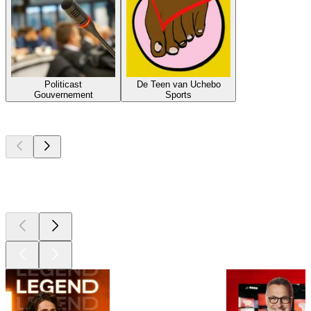
Politicast
De Teen van Uchebo
Gouvernement
Sports
Les meilleurs
podcasts
Les meilleurs
podcasts
Les meilleurs
podcasts