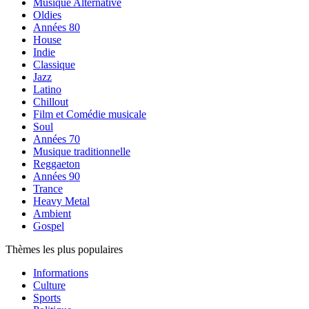
Musique Alternative
Oldies
Années 80
House
Indie
Classique
Jazz
Latino
Chillout
Film et Comédie musicale
Soul
Années 70
Musique traditionnelle
Reggaeton
Années 90
Trance
Heavy Metal
Ambient
Gospel
Thèmes les plus populaires
Informations
Culture
Sports