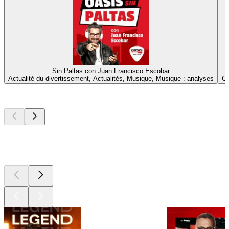
Sin Paltas con Juan Francisco Escobar
Actualité du divertissement, Actualités, Musique, Musique : analyses
Ch
Les meilleurs
podcasts
Les meilleurs
podcasts
Les meilleurs
podcasts