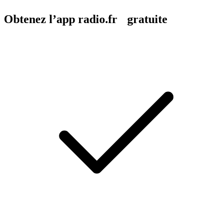
Obtenez l’app radio.fr gratuite