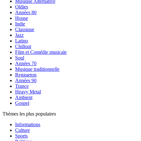
Musique Alternative
Oldies
Années 80
House
Indie
Classique
Jazz
Latino
Chillout
Film et Comédie musicale
Soul
Années 70
Musique traditionnelle
Reggaeton
Années 90
Trance
Heavy Metal
Ambient
Gospel
Thèmes les plus populaires
Informations
Culture
Sports