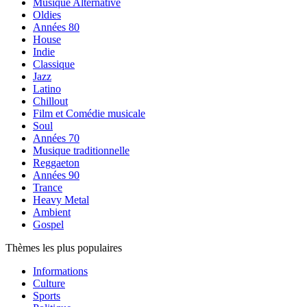
Musique Alternative
Oldies
Années 80
House
Indie
Classique
Jazz
Latino
Chillout
Film et Comédie musicale
Soul
Années 70
Musique traditionnelle
Reggaeton
Années 90
Trance
Heavy Metal
Ambient
Gospel
Thèmes les plus populaires
Informations
Culture
Sports