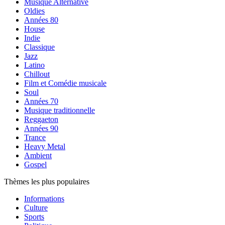
Musique Alternative
Oldies
Années 80
House
Indie
Classique
Jazz
Latino
Chillout
Film et Comédie musicale
Soul
Années 70
Musique traditionnelle
Reggaeton
Années 90
Trance
Heavy Metal
Ambient
Gospel
Thèmes les plus populaires
Informations
Culture
Sports