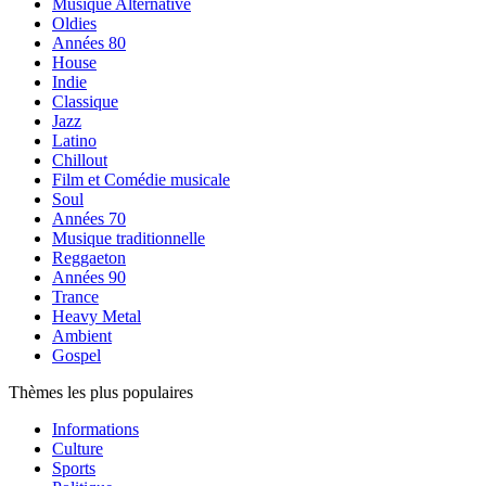
Musique Alternative
Oldies
Années 80
House
Indie
Classique
Jazz
Latino
Chillout
Film et Comédie musicale
Soul
Années 70
Musique traditionnelle
Reggaeton
Années 90
Trance
Heavy Metal
Ambient
Gospel
Thèmes les plus populaires
Informations
Culture
Sports