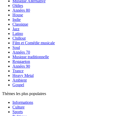
Musique Alternative
Oldies
Années 80
House
Indie
Classique
Jazz
Latino
Chillout
Film et Comédie musicale
Soul
Années 70
Musique traditionnelle
Reggaeton
Années 90
Trance
Heavy Metal
Ambient
Gospel
Thèmes les plus populaires
Informations
Culture
Sports