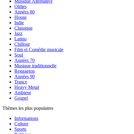
Musique Alternative
Oldies
Années 80
House
Indie
Classique
Jazz
Latino
Chillout
Film et Comédie musicale
Soul
Années 70
Musique traditionnelle
Reggaeton
Années 90
Trance
Heavy Metal
Ambient
Gospel
Thèmes les plus populaires
Informations
Culture
Sports