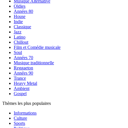
Musique Alternative
Oldies
Années 80
House
Indie
Classique
Jazz
Latino
Chillout
Film et Comédie musicale
Soul
Années 70
Musique traditionnelle
Reggaeton
Années 90
Trance
Heavy Metal
Ambient
Gospel
Thèmes les plus populaires
Informations
Culture
Sports