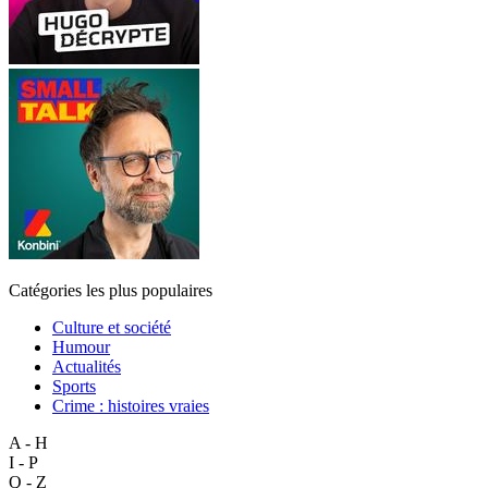
Catégories les plus populaires
Culture et société
Humour
Actualités
Sports
Crime : histoires vraies
A - H
I - P
Q - Z