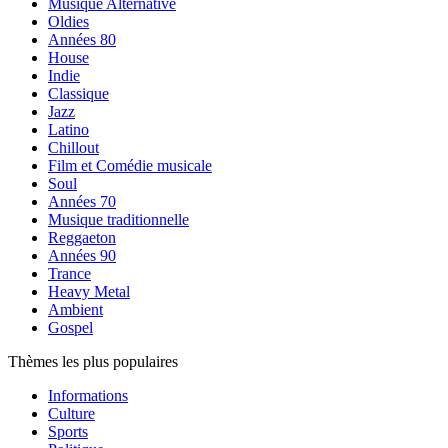
Musique Alternative
Oldies
Années 80
House
Indie
Classique
Jazz
Latino
Chillout
Film et Comédie musicale
Soul
Années 70
Musique traditionnelle
Reggaeton
Années 90
Trance
Heavy Metal
Ambient
Gospel
Thèmes les plus populaires
Informations
Culture
Sports