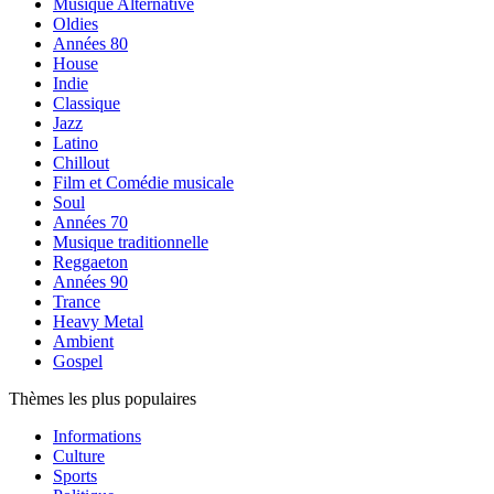
Musique Alternative
Oldies
Années 80
House
Indie
Classique
Jazz
Latino
Chillout
Film et Comédie musicale
Soul
Années 70
Musique traditionnelle
Reggaeton
Années 90
Trance
Heavy Metal
Ambient
Gospel
Thèmes les plus populaires
Informations
Culture
Sports