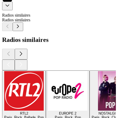
Radios similaires
Radios similaires
Radios similaires
RTL2
EUROPE 2
NOSTALGIE
Paris, Rock, Ballade, Pop
Paris, Rock, Pop
Paris, Rock, Cla