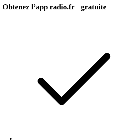
Obtenez l’app radio.fr gratuite