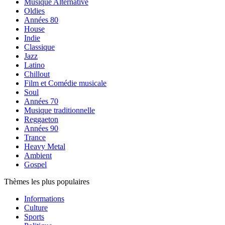
Musique Alternative
Oldies
Années 80
House
Indie
Classique
Jazz
Latino
Chillout
Film et Comédie musicale
Soul
Années 70
Musique traditionnelle
Reggaeton
Années 90
Trance
Heavy Metal
Ambient
Gospel
Thèmes les plus populaires
Informations
Culture
Sports