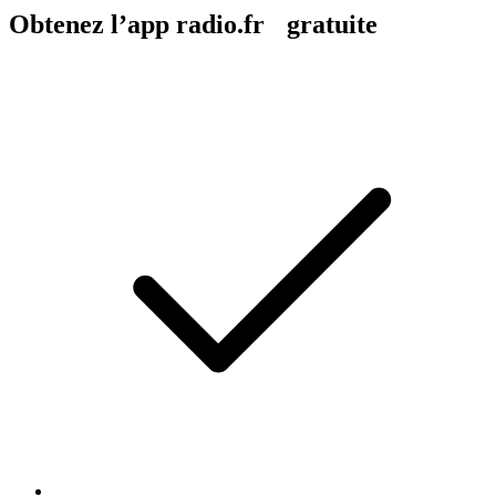
Obtenez l’app radio.fr gratuite