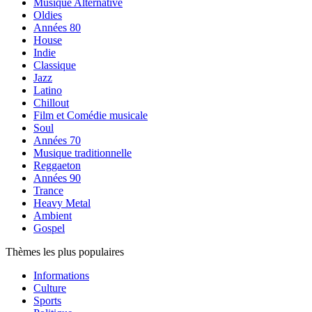
Musique Alternative
Oldies
Années 80
House
Indie
Classique
Jazz
Latino
Chillout
Film et Comédie musicale
Soul
Années 70
Musique traditionnelle
Reggaeton
Années 90
Trance
Heavy Metal
Ambient
Gospel
Thèmes les plus populaires
Informations
Culture
Sports