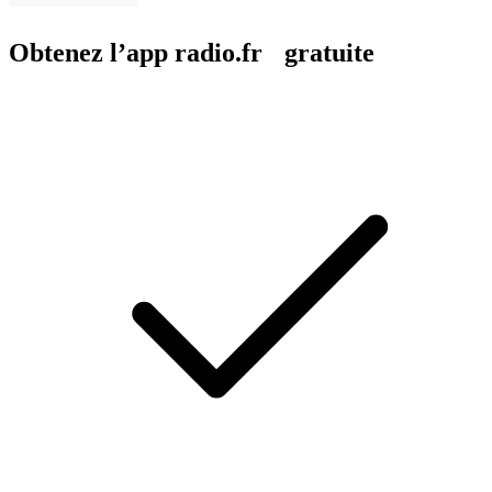
Obtenez l’app radio.fr gratuite