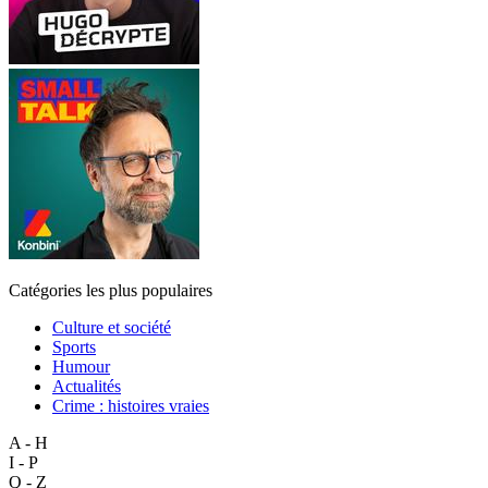
Catégories les plus populaires
Culture et société
Sports
Humour
Actualités
Crime : histoires vraies
A - H
I - P
Q - Z