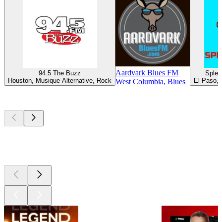
Aardvark Blues FM
94.5 The Buzz
Splen
Houston, Musique Alternative, Rock
El Paso, 
West Columbia, Blues
Les meilleurs
podcasts
Les meilleurs
podcasts
Les meilleurs
podcasts