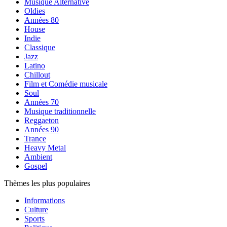
Musique Alternative
Oldies
Années 80
House
Indie
Classique
Jazz
Latino
Chillout
Film et Comédie musicale
Soul
Années 70
Musique traditionnelle
Reggaeton
Années 90
Trance
Heavy Metal
Ambient
Gospel
Thèmes les plus populaires
Informations
Culture
Sports