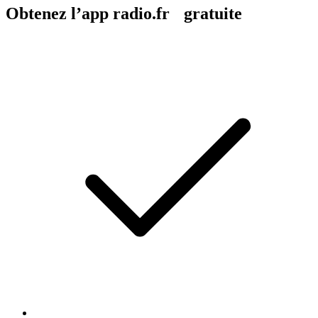
Obtenez l’app radio.fr gratuite