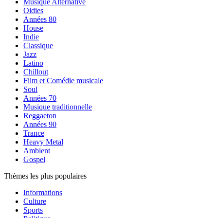
Musique Alternative
Oldies
Années 80
House
Indie
Classique
Jazz
Latino
Chillout
Film et Comédie musicale
Soul
Années 70
Musique traditionnelle
Reggaeton
Années 90
Trance
Heavy Metal
Ambient
Gospel
Thèmes les plus populaires
Informations
Culture
Sports