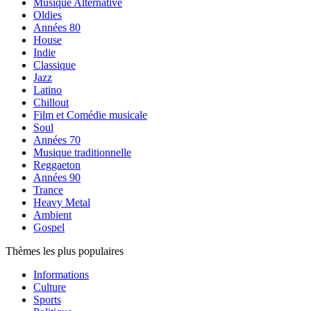
Musique Alternative
Oldies
Années 80
House
Indie
Classique
Jazz
Latino
Chillout
Film et Comédie musicale
Soul
Années 70
Musique traditionnelle
Reggaeton
Années 90
Trance
Heavy Metal
Ambient
Gospel
Thèmes les plus populaires
Informations
Culture
Sports