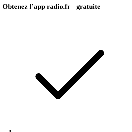
Obtenez l’app radio.fr gratuite