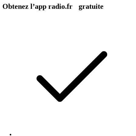
Obtenez l’app radio.fr gratuite