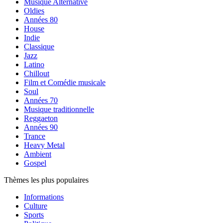
Musique Alternative
Oldies
Années 80
House
Indie
Classique
Jazz
Latino
Chillout
Film et Comédie musicale
Soul
Années 70
Musique traditionnelle
Reggaeton
Années 90
Trance
Heavy Metal
Ambient
Gospel
Thèmes les plus populaires
Informations
Culture
Sports