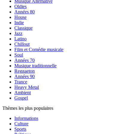
Musique Alternative
Oldies
Années 80
House
Indie
Classique
Jazz
Latino
Chillout
Film et Comédie musicale
Soul
Années 70
Musique traditionnelle
Reggaeton
Années 90
Trance
Heavy Metal
Ambient
Gospel
Thèmes les plus populaires
Informations
Culture
Sports