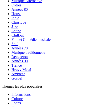
Musique Alternative
Oldies
Années 80
House
Indie
Classique
Jazz
Latino
Chillout
Film et Comédie musicale
Soul
Années 70
Musique traditionnelle
Reggaeton
Années 90
Trance
Heavy Metal
Ambient
Gospel
Thèmes les plus populaires
Informations
Culture
Sports