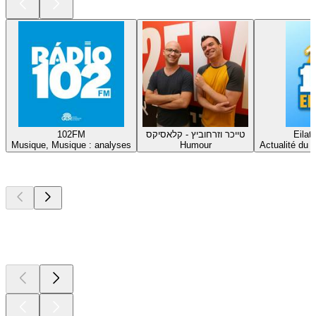
102FM
טייכר וזרחוביץ - קלאסיקס
Musique, Musique : analyses
Humour
Actualité du 
Les meilleurs
podcasts
Les meilleurs
podcasts
Les meilleurs
podcasts