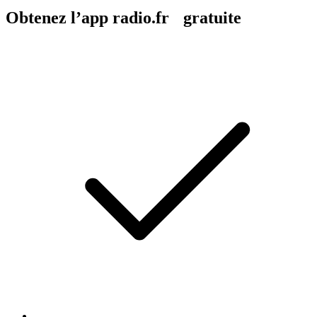
Obtenez l’app radio.fr gratuite