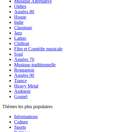
Musique Alternative
Oldies
Années 80
House
Indie
Classique
Jazz
Latino
Chillout
Film et Comédie musicale
Soul
Années 70
Musique traditionnelle
Reggaeton
Années 90
Trance
Heavy Metal
Ambient
Gospel
Thèmes les plus populaires
Informations
Culture
Sports