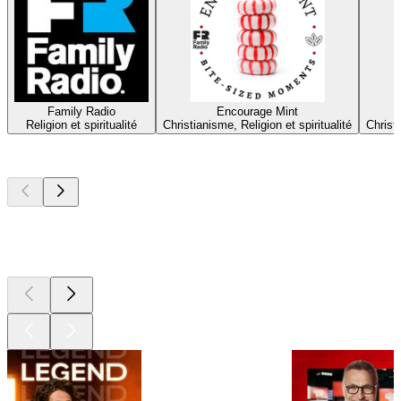
Family Radio
Encourage Mint
Religion et spiritualité
Christianisme, Religion et spiritualité
Christi
Les meilleurs
podcasts
Les meilleurs
podcasts
Les meilleurs
podcasts