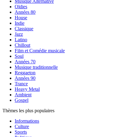
Musique Alternative
Oldies
Années 80
House
Indie
Classique
Jazz
Latino
Chillout
Film et Comédie musicale
Soul
Années 70
Musique traditionnelle
Reggaeton
Années 90
Trance
Heavy Metal
Ambient
Gospel
Thèmes les plus populaires
Informations
Culture
Sports