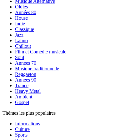
Musique Alternative
Oldies
Années 80
House
Indie
Classique
Jazz
Latino
Chillout
Film et Comédie musicale
Soul
Années 70
Musique traditionnelle
Reggaeton
Années 90
Trance
Heavy Metal
Ambient
Gospel
Thèmes les plus populaires
Informations
Culture
Sports