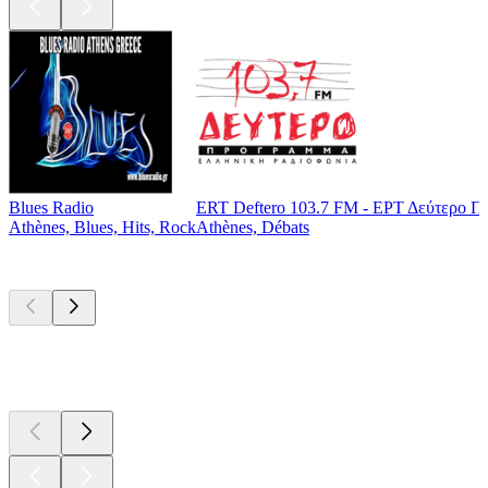
Blues Radio
ERT Deftero 103.7 FM - ΕΡΤ Δεύτερο Π
Athènes, Blues, Hits, Rock
Athènes, Débats
Les meilleurs
podcasts
Les meilleurs
podcasts
Les meilleurs
podcasts