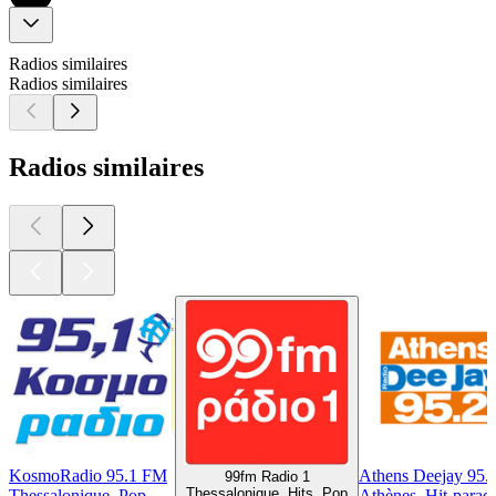
Radios similaires
Radios similaires
Radios similaires
KosmoRadio 95.1 FM
Athens Deejay 95.
99fm Radio 1
Thessalonique, Hits, Pop
Thessalonique, Pop
Athènes, Hit-parad