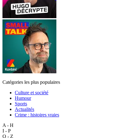
Catégories les plus populaires
Culture et société
Humour
Sports
Actualités
Crime : histoires vraies
A - H
I - P
Q - Z