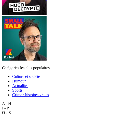
Catégories les plus populaires
Culture et société
Humour
Actualités
Sports
Crime : histoires vraies
A - H
I - P
Q - Z