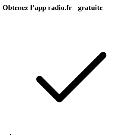
Obtenez l’app radio.fr gratuite