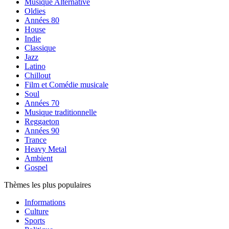
Musique Alternative
Oldies
Années 80
House
Indie
Classique
Jazz
Latino
Chillout
Film et Comédie musicale
Soul
Années 70
Musique traditionnelle
Reggaeton
Années 90
Trance
Heavy Metal
Ambient
Gospel
Thèmes les plus populaires
Informations
Culture
Sports