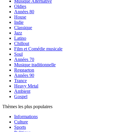
Musique Alternative
Oldies
Années 80
House
Indie
Classique
Jazz
Latino
Chillout
Film et Comédie musicale
Soul
Années 70
Musique traditionnelle
Reggaeton
Années 90
Trance
Heavy Metal
Ambient
Gospel
Thèmes les plus populaires
Informations
Culture
Sports