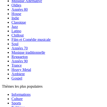
Musique Alternative
Oldies
Années 80
House
Indie
Classique
Jazz
Latino
Chillout
Film et Comédie musicale
Soul
Années 70
Musique traditionnelle
Reggaeton
Années 90
Trance
Heavy Metal
Ambient
Gospel
Thèmes les plus populaires
Informations
Culture
Sports