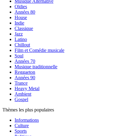
Musique Alternative
Oldies
Années 80
House
Indie
Classique
Jazz
Latino
Chillout
Film et Comédie musicale
Soul
Années 70
Musique traditionnelle
Reggaeton
Années 90
Trance
Heavy Metal
Ambient
Gospel
Thèmes les plus populaires
Informations
Culture
Sports