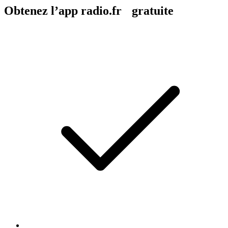
Obtenez l’app radio.fr gratuite