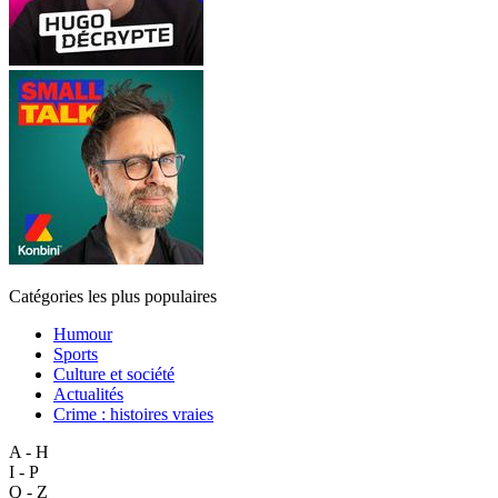
Catégories les plus populaires
Humour
Sports
Culture et société
Actualités
Crime : histoires vraies
A - H
I - P
Q - Z